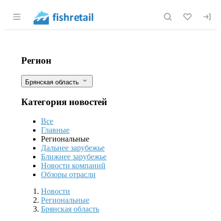
Раздел навигации по сайту fishretail.r
В Брянской области гранты «Агроста
Фильтры
Регион
Брянская область
Категория новостей
Все
Главные
Региональные
Дальнее зарубежье
Ближнее зарубежье
Новости компаний
Обзоры отрасли
Новости
Разделы
Новости
Региональные
Брянская область