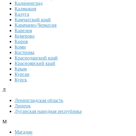
Калининград
Калмыкия
Калуга
Камчатский край
Карачаево-Черкесия
Карелия
Кемерово
Киров
Коми
Кострома
Краснодарский край
Красноярский край
Крым
Курган
Курск
Л
Ленинградская область
Липецк
Луганская народная республика
М
Магадан