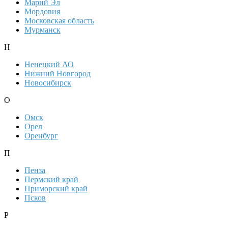
Марий Эл
Мордовия
Московская область
Мурманск
Н
Ненецкий АО
Нижний Новгород
Новосибирск
О
Омск
Орел
Оренбург
П
Пенза
Пермский край
Приморский край
Псков
Р