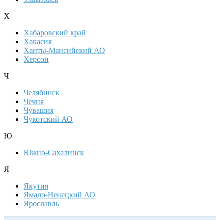
Х
Хабаровский край
Хакасия
Ханты-Мансийский АО
Херсон
Ч
Челябинск
Чечня
Чувашия
Чукотский АО
Ю
Южно-Сахалинск
Я
Якутия
Ямало-Ненецкий АО
Ярославль