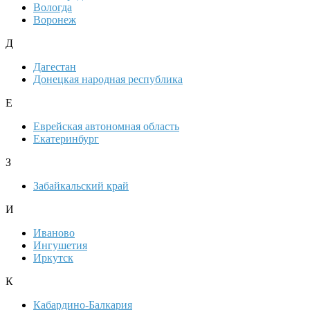
Вологда
Воронеж
Д
Дагестан
Донецкая народная республика
Е
Еврейская автономная область
Екатеринбург
З
Забайкальский край
И
Иваново
Ингушетия
Иркутск
К
Кабардино-Балкария