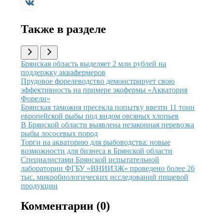
Также в разделе
Иллюстрация новости
Брянская область выделяет 2 млн рублей на
поддержку аквафермеров
Иллюстрация новости
Прудовое форелеводство демонстрирует свою
эффективность на примере экофермы «Акватория
Форели»
Иллюстрация новости
Брянская таможня пресекла попытку ввезти 11 тонн
европейской рыбы под видом овсяных хлопьев
Иллюстрация новости
В Брянской области выявлена незаконная перевозка
рыбы лососевых пород
Иллюстрация новости
Торги на акваторию для рыбоводства: новые
возможности для бизнеса в Брянской области
Иллюстрация новости
Специалистами Брянской испытательной
лаборатории ФГБУ «ВНИИЗЖ» проведено более 26
тыс. микробиологических исследований пищевой
продукции
Комментарии (
0
)