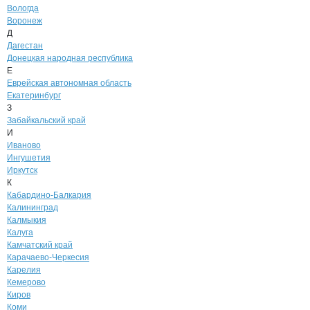
Вологда
Воронеж
Д
Дагестан
Донецкая народная республика
Е
Еврейская автономная область
Екатеринбург
З
Забайкальский край
И
Иваново
Ингушетия
Иркутск
К
Кабардино-Балкария
Калининград
Калмыкия
Калуга
Камчатский край
Карачаево-Черкесия
Карелия
Кемерово
Киров
Коми