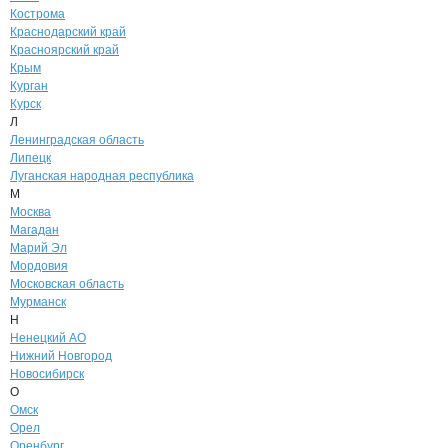
Кострома
Краснодарский край
Красноярский край
Крым
Курган
Курск
Л
Ленинградская область
Липецк
Луганская народная республика
М
Москва
Магадан
Марий Эл
Мордовия
Московская область
Мурманск
Н
Ненецкий АО
Нижний Новгород
Новосибирск
О
Омск
Орел
Оренбург