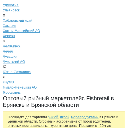
У
Удмуртия
Ульяновск
Х
Хабаровский край
Хакасия
Ханты-Мансийский АО
Херсон
Ч
Челябинск
Чечня
Чувашия
Чукотский АО
Ю
Южно-Сахалинск
Я
Якутия
Ямало-Ненецкий АО
Ярославль
Оптовый рыбный маркетплейс Fishretail в
Брянске и Брянской области
Площадка для торговли
рыбой
,
икрой
,
морепродуктами
в Брянске и
Брянской области. Огромный ассортимент от производителей,
оптовых поставщиков, конкурентные цены. Поставки от 20кг до