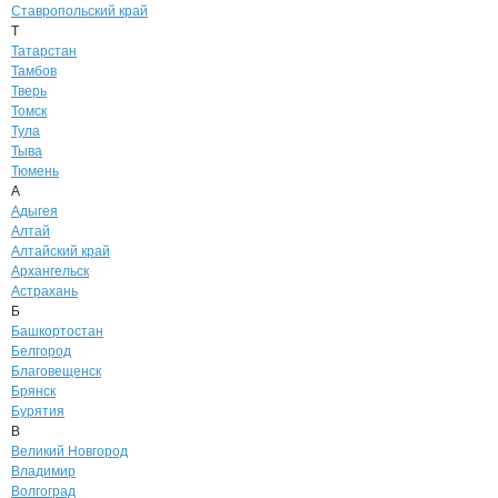
Ставропольский край
Т
Татарстан
Тамбов
Тверь
Томск
Тула
Тыва
Тюмень
А
Адыгея
Алтай
Алтайский край
Архангельск
Астрахань
Б
Башкортостан
Белгород
Благовещенск
Брянск
Бурятия
В
Великий Новгород
Владимир
Волгоград