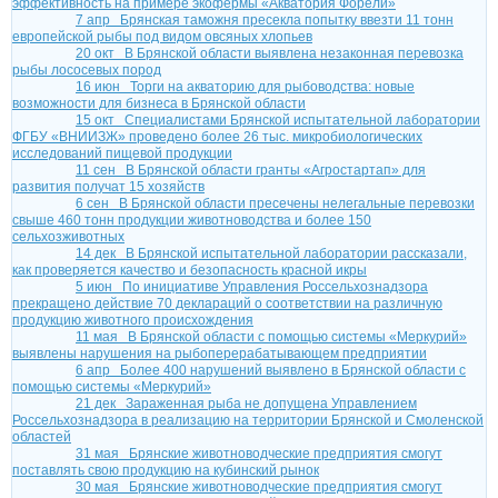
эффективность на примере экофермы «Акватория Форели»
7 апр
Брянская таможня пресекла попытку ввезти 11 тонн
европейской рыбы под видом овсяных хлопьев
20 окт
В Брянской области выявлена незаконная перевозка
рыбы лососевых пород
16 июн
Торги на акваторию для рыбоводства: новые
возможности для бизнеса в Брянской области
15 окт
Специалистами Брянской испытательной лаборатории
ФГБУ «ВНИИЗЖ» проведено более 26 тыс. микробиологических
исследований пищевой продукции
11 сен
В Брянской области гранты «Агростартап» для
развития получат 15 хозяйств
6 сен
В Брянской области пресечены нелегальные перевозки
свыше 460 тонн продукции животноводства и более 150
сельхозживотных
14 дек
В Брянской испытательной лаборатории рассказали,
как проверяется качество и безопасность красной икры
5 июн
По инициативе Управления Россельхознадзора
прекращено действие 70 деклараций о соответствии на различную
продукцию животного происхождения
11 мая
В Брянской области с помощью системы «Меркурий»
выявлены нарушения на рыбоперерабатывающем предприятии
6 апр
Более 400 нарушений выявлено в Брянской области с
помощью системы «Меркурий»
21 дек
Зараженная рыба не допущена Управлением
Россельхознадзора в реализацию на территории Брянской и Смоленской
областей
31 мая
Брянские животноводческие предприятия смогут
поставлять свою продукцию на кубинский рынок
30 мая
Брянские животноводческие предприятия смогут