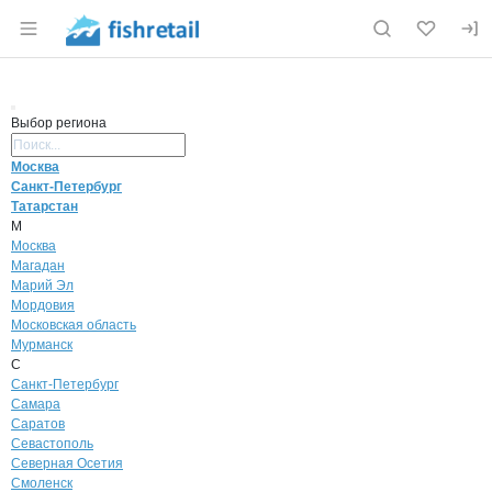
Раздел навигации по сайту fishretail.ru
Выбор региона
Поиск региона
Москва
Санкт-Петербург
Татарстан
М
Москва
Магадан
Марий Эл
Мордовия
Московская область
Мурманск
С
Санкт-Петербург
Самара
Саратов
Севастополь
Северная Осетия
Смоленск