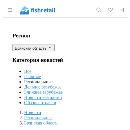
Раздел навигации по сайту fishretail.r
Брянская область: Химические сток
Фильтры
Регион
Брянская область
Категория новостей
Все
Главные
Региональные
Дальнее зарубежье
Ближнее зарубежье
Новости компаний
Обзоры отрасли
Новости
Разделы
Новости
Региональные
Брянская область