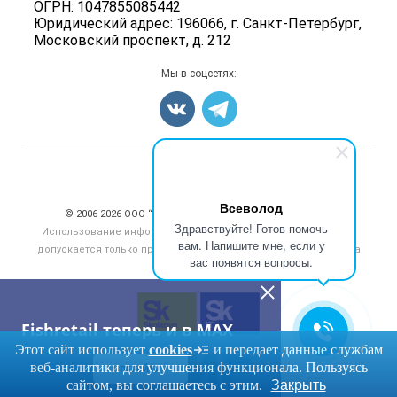
ОГРН: 1047855085442
Вакансии
Полуфабрикаты
Юридический адрес: 196066, г. Санкт-Петербург,
Блог
Московский проспект, д. 212
Консервы
Добавить объявление
Мы в соцсетях:
Карта объявлений
Счетчики, авторское право, логотипы
Всеволод
© 2006‑2026 ООО “Инлайн”. 12+ Все права защищены.
Здравствуйте! Готов помочь
Использование информации, размещенной на данном сайте,
вам. Напишите мне, если у
допускается только при размещении активной гиперссылки на
вас появятся вопросы.
сайт
fishretail.ru
Fishretail теперь и в MAX
Этот сайт использует
cookies
и передает данные службам
веб-аналитики для улучшения функционала. Пользуясь
ПЕРЕЙТИ
сайтом, вы соглашаетесь с этим.
Закрыть