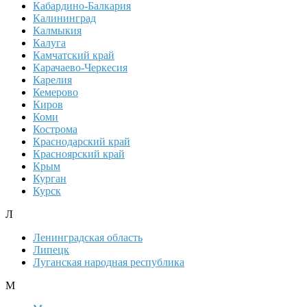
Кабардино-Балкария
Калининград
Калмыкия
Калуга
Камчатский край
Карачаево-Черкесия
Карелия
Кемерово
Киров
Коми
Кострома
Краснодарский край
Красноярский край
Крым
Курган
Курск
Л
Ленинградская область
Липецк
Луганская народная республика
М