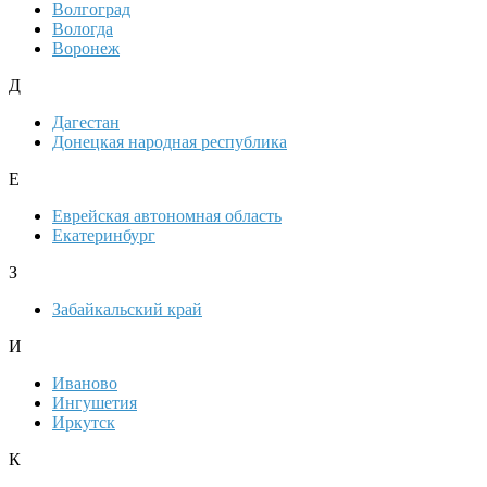
Волгоград
Вологда
Воронеж
Д
Дагестан
Донецкая народная республика
Е
Еврейская автономная область
Екатеринбург
З
Забайкальский край
И
Иваново
Ингушетия
Иркутск
К