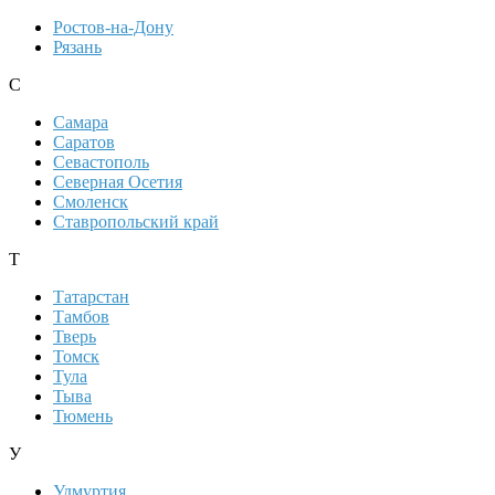
Ростов-на-Дону
Рязань
С
Самара
Саратов
Севастополь
Северная Осетия
Смоленск
Ставропольский край
Т
Татарстан
Тамбов
Тверь
Томск
Тула
Тыва
Тюмень
У
Удмуртия