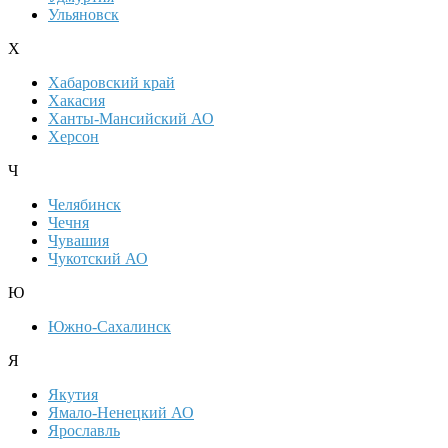
Ульяновск
Х
Хабаровский край
Хакасия
Ханты-Мансийский АО
Херсон
Ч
Челябинск
Чечня
Чувашия
Чукотский АО
Ю
Южно-Сахалинск
Я
Якутия
Ямало-Ненецкий АО
Ярославль