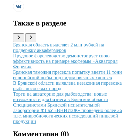
Также в разделе
Иллюстрация новости
Брянская область выделяет 2 млн рублей на
поддержку аквафермеров
Иллюстрация новости
Прудовое форелеводство демонстрирует свою
эффективность на примере экофермы «Акватория
Форели»
Иллюстрация новости
Брянская таможня пресекла попытку ввезти 11 тонн
европейской рыбы под видом овсяных хлопьев
Иллюстрация новости
В Брянской области выявлена незаконная перевозка
рыбы лососевых пород
Иллюстрация новости
Торги на акваторию для рыбоводства: новые
возможности для бизнеса в Брянской области
Иллюстрация новости
Специалистами Брянской испытательной
лаборатории ФГБУ «ВНИИЗЖ» проведено более 26
тыс. микробиологических исследований пищевой
продукции
Комментарии (
0
)