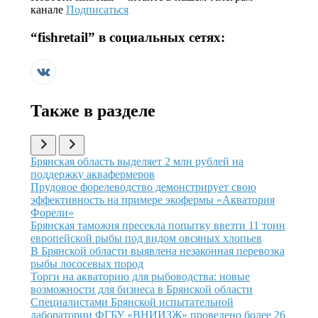
канале
Подписаться
“
fishretail
” в социальных сетях:
Также в разделе
Иллюстрация новости
Брянская область выделяет 2 млн рублей на
поддержку аквафермеров
Иллюстрация новости
Прудовое форелеводство демонстрирует свою
эффективность на примере экофермы «Акватория
Форели»
Иллюстрация новости
Брянская таможня пресекла попытку ввезти 11 тонн
европейской рыбы под видом овсяных хлопьев
Иллюстрация новости
В Брянской области выявлена незаконная перевозка
рыбы лососевых пород
Иллюстрация новости
Торги на акваторию для рыбоводства: новые
возможности для бизнеса в Брянской области
Иллюстрация новости
Специалистами Брянской испытательной
лаборатории ФГБУ «ВНИИЗЖ» проведено более 26