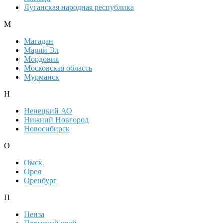
Луганская народная республика
М
Магадан
Марий Эл
Мордовия
Московская область
Мурманск
Н
Ненецкий АО
Нижний Новгород
Новосибирск
О
Омск
Орел
Оренбург
П
Пенза