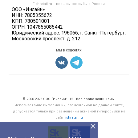
Форум
Fishretail.ru – весь
рынок рыбы
в России.
Икра
Политика обработки персональных данных
ООО «Инлайн»
Бренды
Морепродукты
ИНН: 7805355672
Для СМИ
Мониторинг
КПП: 780501001
Рыбопосадочный материал
ОГРН: 1047855085442
Вакансии
Полуфабрикаты
Юридический адрес: 196066, г. Санкт-Петербург,
Блог
Московский проспект, д. 212
Консервы
Добавить объявление
Мы в соцсетях:
Карта объявлений
Счетчики, авторское право, логотипы
© 2006‑2026 ООО “Инлайн”. 12+ Все права защищены.
Использование информации, размещенной на данном сайте,
допускается только при размещении активной гиперссылки на
сайт
fishretail.ru