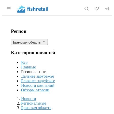
Раздел навигации по сайту fishretail.r
Брянские животноводческие предпр
Фильтры
Регион
Брянская область
Категория новостей
Все
Главные
Региональные
Дальнее зарубежье
Ближнее зарубежье
Новости компаний
Обзоры отрасли
Новости
Разделы
Новости
Региональные
Брянская область