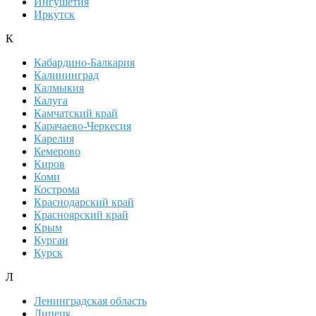
Ингушетия
Иркутск
К
Кабардино-Балкария
Калининград
Калмыкия
Калуга
Камчатский край
Карачаево-Черкесия
Карелия
Кемерово
Киров
Коми
Кострома
Краснодарский край
Красноярский край
Крым
Курган
Курск
Л
Ленинградская область
Липецк